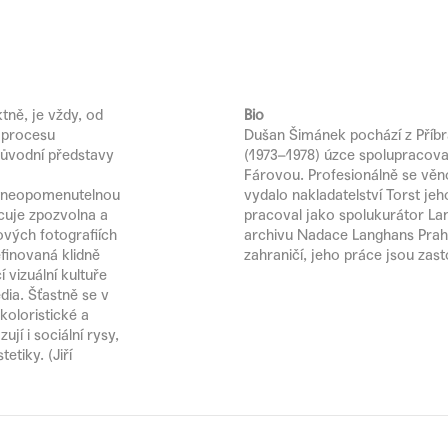
ně, je vždy, od
Bio
 procesu
Dušan Šimánek pochází z Příbr
původní představy
(1973–1978) úzce spolupracova
Fárovou. Profesionálně se věno
al neopomenutelnou
vydalo nakladatelství Torst je
cuje zpozvolna a
pracoval jako spolukurátor La
ových fotografiích
archivu Nadace Langhans Praha
finovaná klidně
zahraničí, jeho práce jsou za
 vizuální kultuře
ia. Šťastně se v
koloristické a
jí i sociální rysy,
etiky. (Jiří