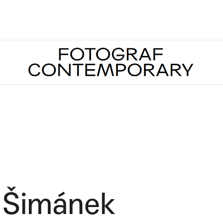
Co potřebujete najít?
HLEDAT
Doporučujeme
 Šimánek