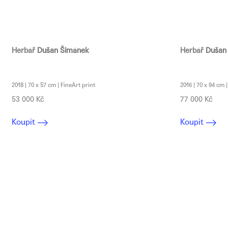
Herbář
Dušan Šimánek
Herbář
Dušan
2018 | 70 x 57 cm | FineArt print
2016 | 70 x 94 cm 
53 000 Kč
77 000 Kč
Koupit
Koupit