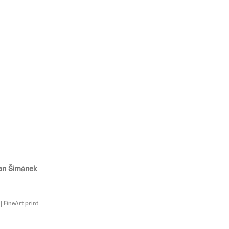
an Šimánek
 | FineArt print