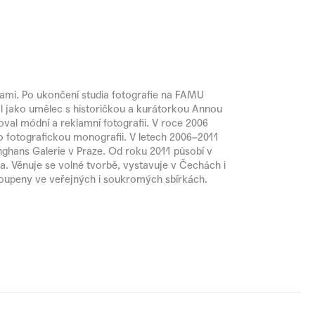
ami. Po ukončení studia fotografie na FAMU
l jako umělec s historičkou a kurátorkou Annou
val módní a reklamní fotografii. V roce 2006
ho fotografickou monografii. V letech 2006–2011
nghans Galerie v Praze. Od roku 2011 působí v
. Věnuje se volné tvorbě, vystavuje v Čechách i
stoupeny ve veřejných i soukromých sbírkách.