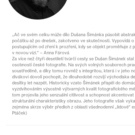
„Ač ve svém celku může dílo Dušana Šimánka působit abstrakt
počátku až po dnešek, zakotveno ve skutečnosti. Vypovídá o
postupujícím od zření k prozření, kdy se objekt proměňuje z 
v novou vizi.“ – Anna Fárová
Za více než čtyři desetiletí tvůrčí cesty se Dušan Šimánek st
osobností české fotografie. Na svých volných souborech pra
soustředěně, a díky tomu rovněž s integritou, která i v jeho n
divákovi dovolí pochopit, že dlouhodobě rozvíjí východiska de
desítky let nazpět. Historicky vzato Šimánek přispěl do domácí
vyzdvihováním výsostně výtvarných kvalit fotografického méd
tom projevila jeho senzuální citlivost a schopnost akcentovat 
strukturální charakteristiky obrazu. Jeho fotografie však vykazu
zejména skrze výběr předloh z oblasti všednodenní „lidové“ est
Ptáček)