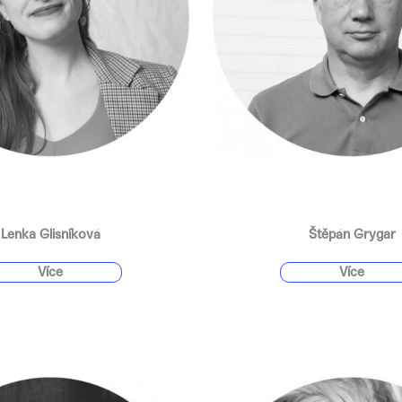
i
s
u
Lenka Glisníková
Štěpán Grygar