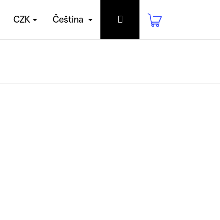
Přihlášení
Nákupní
CZK
Čeština
košík