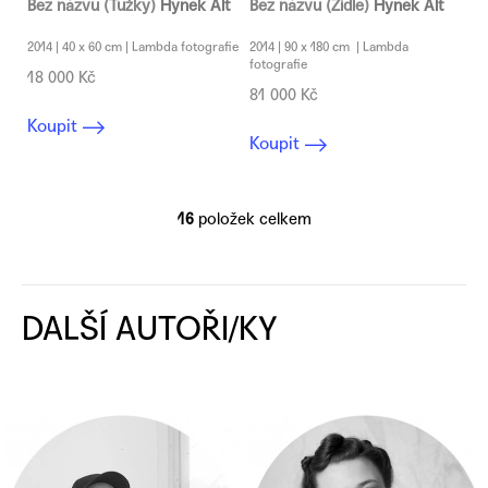
Bez názvu (Tužky)
Hynek Alt
Bez názvu (Židle)
Hynek Alt
2014 | 40 x 60 cm | Lambda fotografie
2014 | 90 x 180 cm | Lambda
fotografie
18 000 Kč
81 000 Kč
Koupit
Koupit
16
položek celkem
O
v
l
á
d
a
c
í
p
r
v