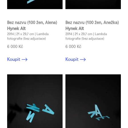
k
t
ů
Bez názvu (100 žen, Alena)
Bez názvu (100 žen, Anežka)
Hynek Alt
Hynek Alt
2014 | 21 x 29,7 cm | Lambda
2014 | 21 x 29,7 cm | Lambda
fotografie (bez adjustace)
fotografie (bez adjustace)
6 000 Kč
6 000 Kč
Koupit
Koupit