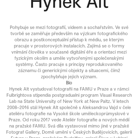
Hynek Alt
a
j
í
Pohybuje se mezi fotografií, videem a sochařstvím. Ve své
t
tvorbě se zaměřuje především na výzkum fotografického
?
obrazu a postkonceptuální přístup k médiu, se kterým
pracuje v prostorových instalacích. Zajímá se o formy
vnímání člověka v současné digitální éře a orientaci mezi
fyzickým okolím a uměle vytvořenými společenskými
systémy. Často pracuje s principy reprodukovaného
záznamu či generickými objekty a situacemi, čímž
HLEDAT
zpochybňuje jejich význam.
Bio
Hynek Alt vystudoval fotografii na FAMU v Praze a v rámci
Fulbrightova stipendia postgradualni program Visual Research
D
Lab na State University of New York at New Paltz. V letech
o
2008–2016 stál Hynek Alt společně s Aleksandrou Vajd v čele
p
ateliéru fotografie na Vysoké škole uměleckoprůmyslové v
o
Praze. Od roku 2017 vede Ateliér fotografie a nových médií
r
na pražské FAMU. Svá díla vystavoval mimo jiné v pražské
Fotograf Gallery, Domě umění v Českých Budějovicích, galerii
u