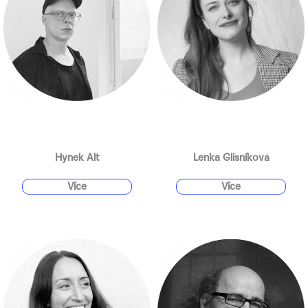
k
y
v
ý
p
i
s
u
Hynek Alt
Lenka Glisníková