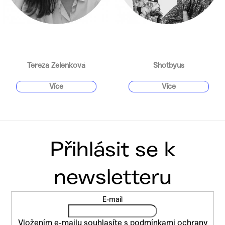
Tereza Zelenková
Shotbyus
Z
E-mail
á
p
Vložením e-mailu souhlasíte s
podmínkami ochrany