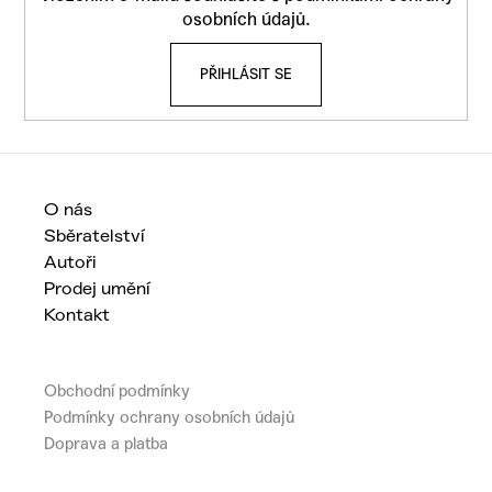
a
osobních údajů
.
a
t
j
PŘIHLÁSIT SE
í
í
t
?
O nás
Sběratelství
HLEDAT
Autoři
Prodej umění
Kontakt
D
o
Obchodní podmínky
p
Podmínky ochrany osobních údajů
o
Doprava a platba
r
u