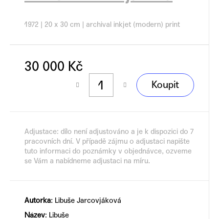
č
u
j
1972 | 20
x 30 cm
| archival inkjet (modern) print
e
m
e
30 000 Kč
Měrná
Koupit
cena:
Adjustace: dílo není adjustováno a je k dispozici do 7
pracovních dní. V případě zájmu o adjustaci napište
tuto informaci do poznámky v objednávce, ozveme
se Vám a nabídneme adjustaci na míru.
Autorka
:
Libuše Jarcovjáková
Název
: ​​
Libuše