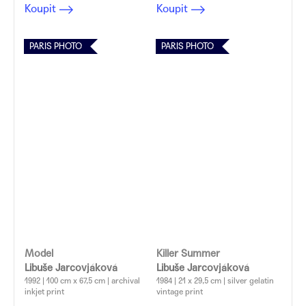
Koupit
Koupit
PARIS PHOTO
PARIS PHOTO
Model
Killer Summer
Libuše Jarcovjáková
Libuše Jarcovjáková
1992 | 100 cm x 67,5 cm | archival
1984 | 21 x 29,5 cm | silver gelatin
inkjet print
vintage print