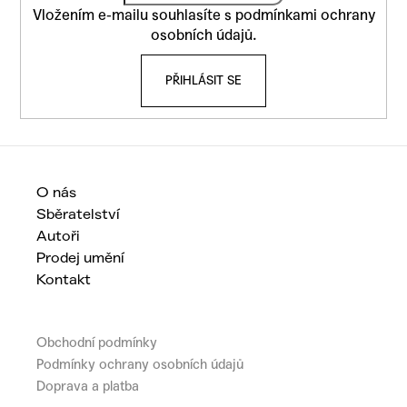
p
Vložením e-mailu souhlasíte s
podmínkami ochrany
a
osobních údajů
.
t
PŘIHLÁSIT SE
í
O nás
Sběratelství
Autoři
Prodej umění
Kontakt
Obchodní podmínky
Podmínky ochrany osobních údajů
Doprava a platba