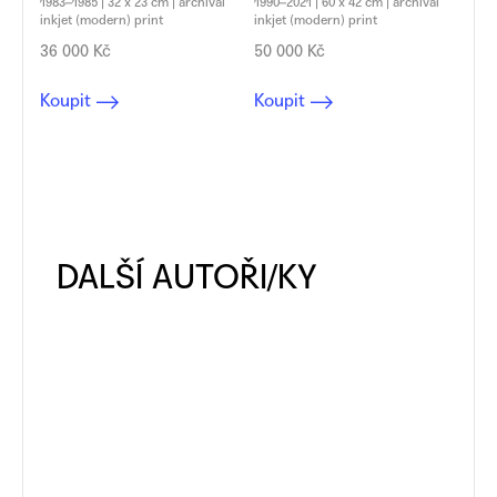
1983–1985 | 32 x 23 cm | archival
1990–2021 | 60 x 42 cm | archival
inkjet (modern) print
inkjet (modern) print
36 000 Kč
50 000 Kč
Koupit
Koupit