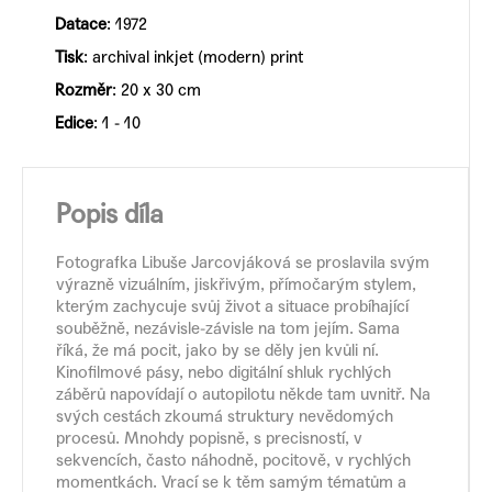
Datace
: 1972
Tisk
:
archival inkjet (modern) print
Rozměr
: 20
x 30 cm
Edice
: 1 - 10
Popis díla
Fotografka Libuše Jarcovjáková se proslavila svým
výrazně vizuálním, jiskřivým, přímočarým stylem,
kterým zachycuje svůj život a situace probíhající
souběžně, nezávisle-závisle na tom jejím. Sama
říká, že má pocit, jako by se děly jen kvůli ní.
Kinofilmové pásy, nebo digitální shluk rychlých
záběrů napovídají o autopilotu někde tam uvnitř. Na
svých cestách zkoumá struktury nevědomých
procesů. Mnohdy popisně, s precisností, v
sekvencích, často náhodně, pocitově, v rychlých
momentkách. Vrací se k těm samým tématům a