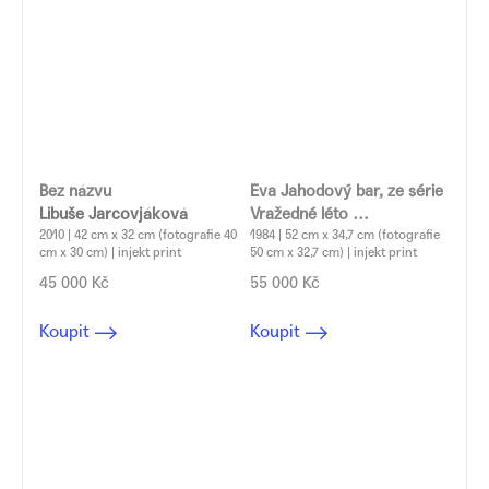
Bez názvu
Eva Jahodový bar, ze série
Libuše Jarcovjáková
Vražedné léto
2010 | 42 cm x 32 cm (fotografie 40
Libuše Jarcovjáková
1984 | 52 cm x 34,7 cm (fotografie
cm x 30 cm) | injekt print
50 cm x 32,7 cm) | injekt print
45 000 Kč
55 000 Kč
Koupit
Koupit