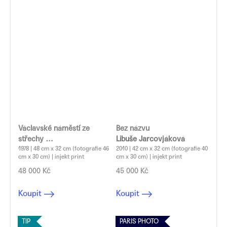
Václavské náměstí ze
Bez názvu
střechy
Libuše Jarcovjáková
Libuše Jarcovjáková
1978 | 48 cm x 32 cm (fotografie 46
2010 | 42 cm x 32 cm (fotografie 40
cm x 30 cm) | injekt print
cm x 30 cm) | injekt print
48 000 Kč
45 000 Kč
Koupit
Koupit
TIP
PARIS PHOTO