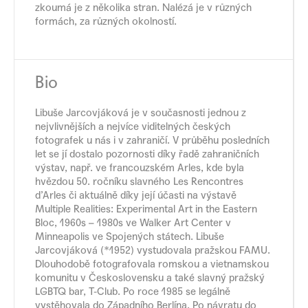
zkoumá je z několika stran. Nalézá je v různých
formách, za různých okolností.
Bio
Libuše Jarcovjáková je v současnosti jednou z
nejvlivnějších a nejvíce viditelných českých
fotografek u nás i v zahraničí. V průběhu posledních
let se jí dostalo pozornosti díky řadě zahraničních
výstav, např. ve francouzském Arles, kde byla
hvězdou 50. ročníku slavného Les Rencontres
d’Arles či aktuálně díky její účasti na výstavě
Multiple Realities: Experimental Art in the Eastern
Bloc, 1960s – 1980s ve Walker Art Center v
Minneapolis ve Spojených státech. Libuše
Jarcovjáková (*1952) vystudovala pražskou FAMU.
Dlouhodobě fotografovala romskou a vietnamskou
komunitu v Československu a také slavný pražský
LGBTQ bar, T-Club. Po roce 1985 se legálně
vystěhovala do Západního Berlína. Po návratu do