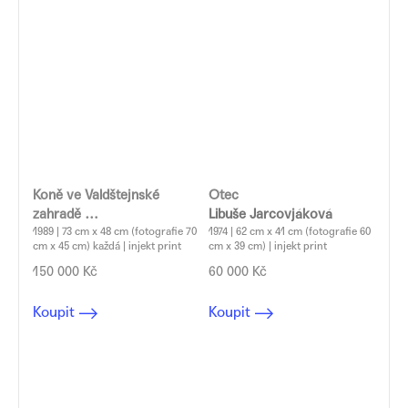
Koně ve Valdštejnské
Otec
zahradě
Libuše Jarcovjáková
Libuše Jarcovjáková
1989 | 73 cm x 48 cm (fotografie 70
1974 | 62 cm x 41 cm (fotografie 60
cm x 45 cm) každá | injekt print
cm x 39 cm) | injekt print
150 000 Kč
60 000 Kč
Koupit
Koupit