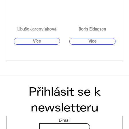
Libuše Jarcovjáková
Boris Eldagsen
Z
E-mail
á