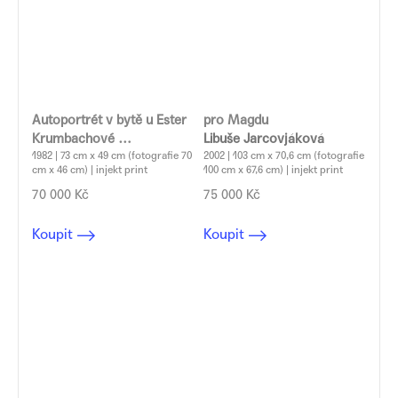
Autoportrét v bytě u Ester
pro Magdu
Krumbachové
Libuše Jarcovjáková
Libuše Jarcovjáková
1982 | 73 cm x 49 cm (fotografie 70
2002 | 103 cm x 70,6 cm (fotografie
cm x 46 cm) | injekt print
100 cm x 67,6 cm) | injekt print
70 000 Kč
75 000 Kč
Koupit
Koupit