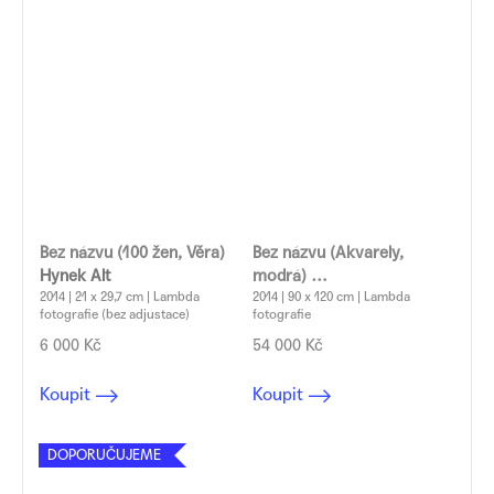
Bez názvu (100 žen, Věra)
Bez názvu (Akvarely,
Hynek Alt
modrá)
2014 | 21 x 29,7 cm | Lambda
Hynek Alt
2014 | 90 x 120 cm | Lambda
fotografie (bez adjustace)
fotografie
6 000 Kč
54 000 Kč
Koupit
Koupit
DOPORUČUJEME