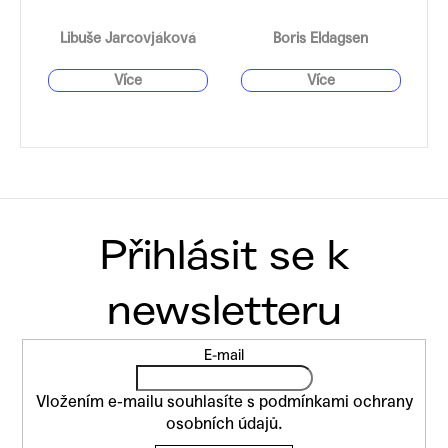
Libuše Jarcovjáková
Boris Eldagsen
Z
E-mail
á
p
Vložením e-mailu souhlasíte s
podmínkami ochrany
a
osobních údajů
.