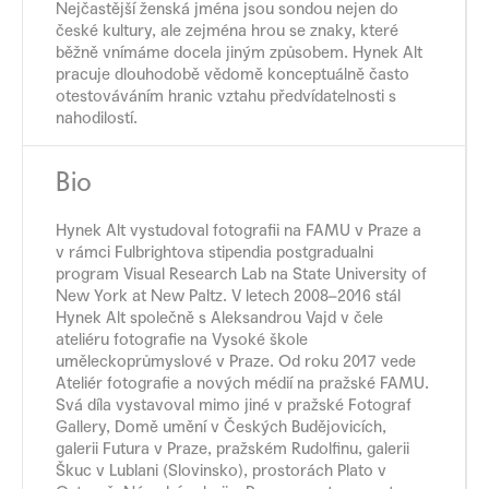
Nejčastější ženská jména jsou sondou nejen do
české kultury, ale zejména hrou se znaky, které
běžně vnímáme docela jiným způsobem. Hynek Alt
pracuje dlouhodobě vědomě konceptuálně často
otestováváním hranic vztahu předvídatelnosti s
nahodilostí.
Bio
Hynek Alt vystudoval fotografii na FAMU v Praze a
v rámci Fulbrightova stipendia postgradualni
program Visual Research Lab na State University of
New York at New Paltz. V letech 2008–2016 stál
Hynek Alt společně s Aleksandrou Vajd v čele
ateliéru fotografie na Vysoké škole
uměleckoprůmyslové v Praze. Od roku 2017 vede
Ateliér fotografie a nových médií na pražské FAMU.
Svá díla vystavoval mimo jiné v pražské Fotograf
Gallery, Domě umění v Českých Budějovicích,
galerii Futura v Praze, pražském Rudolfinu, galerii
Škuc v Lublani (Slovinsko), prostorách Plato v