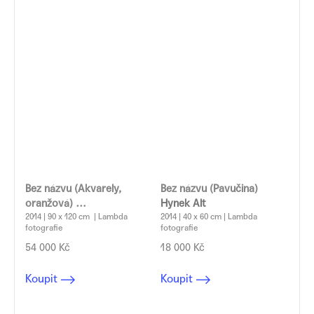
Bez názvu (Akvarely,
Bez názvu (Pavučina)
oranžová)
Hynek Alt
Hynek Alt
2014 | 90 x 120 cm | Lambda
2014 | 40 x 60 cm | Lambda
fotografie
fotografie
54 000 Kč
18 000 Kč
Koupit
Koupit