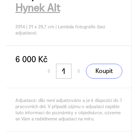
č
Hynek Alt
u
j
e
2014 | 21 x 29,7 cm | Lambda fotografie (bez
m
adjustace)
e
6 000 Kč
Měrná
Koupit
cena:
Adjustace: dílo není adjustováno a je k dispozici do 7
pracovních dní. V případě zájmu o adjustaci napište
tuto informaci do poznámky v objednávce, ozveme
se Vám a nabídneme adjustaci na míru.