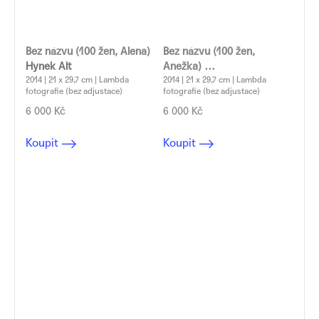
Bez názvu (100 žen, Alena)
Bez názvu (100 žen,
Hynek Alt
Anežka)
2014 | 21 x 29,7 cm | Lambda
Hynek Alt
2014 | 21 x 29,7 cm | Lambda
fotografie (bez adjustace)
fotografie (bez adjustace)
6 000 Kč
6 000 Kč
Koupit
Koupit