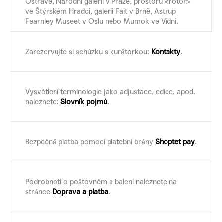
Ostravě, Národní galerii v Praze, prostoru <rotor>
ve Štýrském Hradci, galerii Fait v Brně, Astrup
Fearnley Museet v Oslu nebo Mumok ve Vídni.
Zarezervujte si schůzku s kurátorkou:
Kontakty
.
Vysvětlení terminologie jako adjustace, edice, apod.
naleznete:
Slovník pojmů
.
Bezpečná platba pomocí platební brány
Shoptet pay
.
Podrobnoti o poštovném a balení naleznete na
stránce
Doprava a platba
.