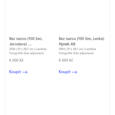
Bez názvu (100 žen,
Bez názvu (100 žen, Lenka)
Jaroslava)
Hynek Alt
Hynek Alt
2014 | 21 x 29,7 cm | Lambda
2014 | 21 x 29,7 cm | Lambda
fotografie (bez adjustace)
fotografie (bez adjustace)
6 000 Kč
6 000 Kč
Koupit
Koupit