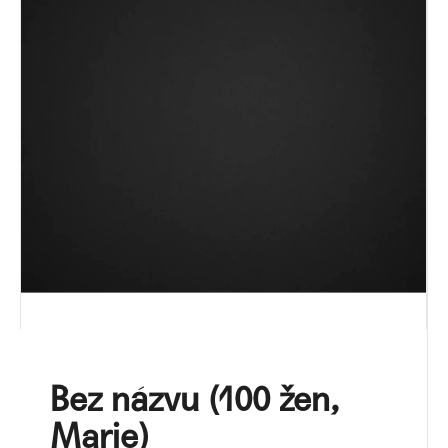
a
j
í
t
?
HLEDAT
D
o
p
o
Bez názvu (100 žen,
r
Marie)
u