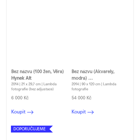
Bez názvu (100 žen, Věra)
Bez názvu (Akvarely,
Hynek Alt
modrá)
2014 | 21 x 29,7 cm | Lambda
Hynek Alt
2014 | 90 x 120 cm | Lambda
fotografie (bez adjustace)
fotografie
6 000 Kč
54 000 Kč
Koupit
Koupit
DOPORUČUJEME