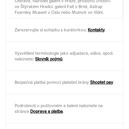
Ostravě, Národní galerii v Praze, prostoru <rotor>
ve Štýrském Hradci, galerii Fait v Brně, Astrup
Fearnley Museet v Oslu nebo Mumok ve Vídni.
Zarezervujte si schůzku s kurátorkou:
Kontakty
.
Vysvětlení terminologie jako adjustace, edice, apod.
naleznete:
Slovník pojmů
.
Bezpečná platba pomocí platební brány
Shoptet pay
.
Podrobnoti o poštovném a balení naleznete na
stránce
Doprava a platba
.