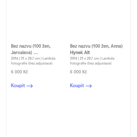
Bez názvu (100 žen,
Bez názvu (100 žen, Anna)
Jaroslava)
Hynek Alt
Hynek Alt
2014 | 21 x 29,7 cm | Lambda
2014 | 21 x 29,7 cm | Lambda
fotografie (bez adjustace)
fotografie (bez adjustace)
6 000 Kč
6 000 Kč
Koupit
Koupit