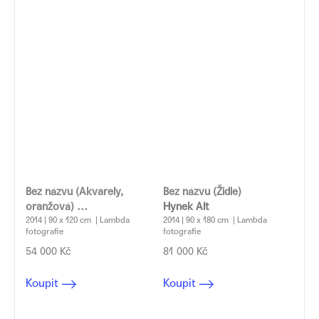
Bez názvu (Akvarely,
Bez názvu (Židle)
oranžová)
Hynek Alt
Hynek Alt
2014 | 90 x 120 cm | Lambda
2014 | 90 x 180 cm | Lambda
fotografie
fotografie
54 000 Kč
81 000 Kč
Koupit
Koupit