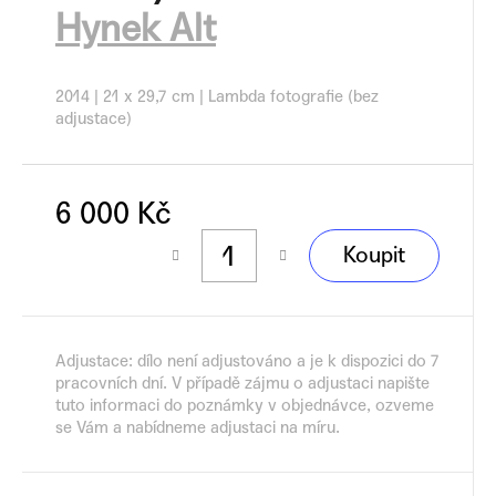
č
Hynek Alt
u
j
e
2014 | 21 x 29,7 cm | Lambda fotografie (bez
m
adjustace)
e
6 000 Kč
Měrná
Koupit
cena:
Adjustace: dílo není adjustováno a je k dispozici do 7
pracovních dní. V případě zájmu o adjustaci napište
tuto informaci do poznámky v objednávce, ozveme
se Vám a nabídneme adjustaci na míru.