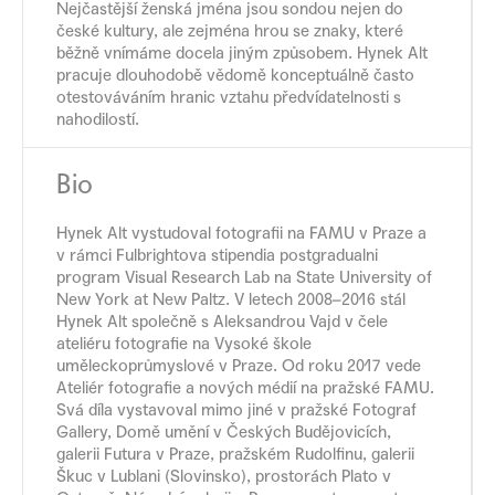
Nejčastější ženská jména jsou sondou nejen do
české kultury, ale zejména hrou se znaky, které
běžně vnímáme docela jiným způsobem. Hynek Alt
pracuje dlouhodobě vědomě konceptuálně často
otestováváním hranic vztahu předvídatelnosti s
nahodilostí.
Bio
Hynek Alt vystudoval fotografii na FAMU v Praze a
v rámci Fulbrightova stipendia postgradualni
program Visual Research Lab na State University of
New York at New Paltz. V letech 2008–2016 stál
Hynek Alt společně s Aleksandrou Vajd v čele
ateliéru fotografie na Vysoké škole
uměleckoprůmyslové v Praze. Od roku 2017 vede
Ateliér fotografie a nových médií na pražské FAMU.
Svá díla vystavoval mimo jiné v pražské Fotograf
Gallery, Domě umění v Českých Budějovicích,
galerii Futura v Praze, pražském Rudolfinu, galerii
Škuc v Lublani (Slovinsko), prostorách Plato v