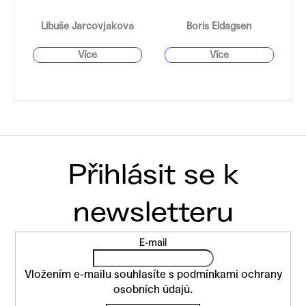
Libuše Jarcovjáková
Boris Eldagsen
Z
E-mail
á
p
Vložením e-mailu souhlasíte s
podmínkami ochrany
a
osobních údajů
.