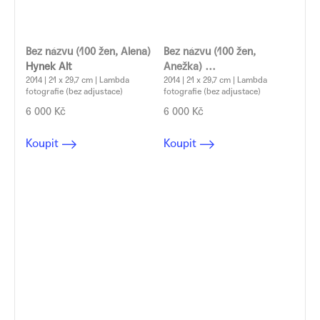
Bez názvu (100 žen, Alena)
Bez názvu (100 žen,
Hynek Alt
Anežka)
2014 | 21 x 29,7 cm | Lambda
Hynek Alt
2014 | 21 x 29,7 cm | Lambda
fotografie (bez adjustace)
fotografie (bez adjustace)
6 000 Kč
6 000 Kč
Koupit
Koupit